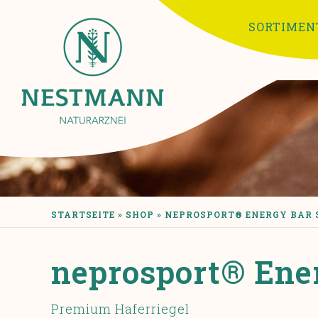
Skip to main content
SORTIMEN
YOU ARE HERE
STARTSEITE
»
SHOP
»
NEPROSPORT® ENERGY BAR
neprosport® Ene
Premium Haferriegel