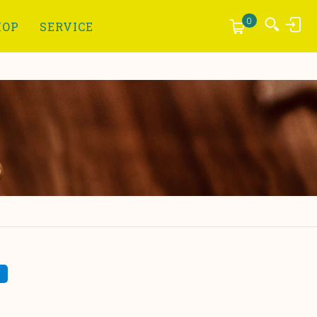
Anmelden
0
HOP
SERVICE
r