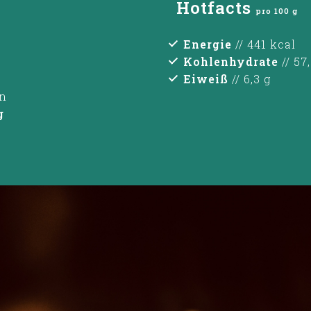
Hotfacts
pro 100 g
Energie
// 441 kcal
Kohlenhydrate
// 57
Eiweiß
// 6,3 g
n
g