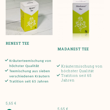
RENEST TEE
MADANEST TEE
ä
Kr
uterteemischung von
Kräutermischung von
ö
ä
h
chster Qualit
t
höchster Qualität
Teemischung aus sieben
Tratition seit 65
verschiedenen Kräutern
Jahren
Tratition seit 65 Jahren
5,65 €
5,65 €