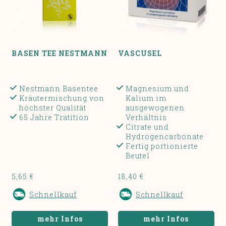
BASEN TEE NESTMANN
VASCUSEL
Nestmann Basentee
Magnesium und
Kräutermischung von
Kalium im
höchster Qualität
ausgewogenen
65 Jahre Tratition
Verhältnis
Citrate und
Hydrogencarbonate
Fertig portionierte
Beutel
5,65 €
18,40 €
Schnellkauf
Schnellkauf
mehr Infos
mehr Infos