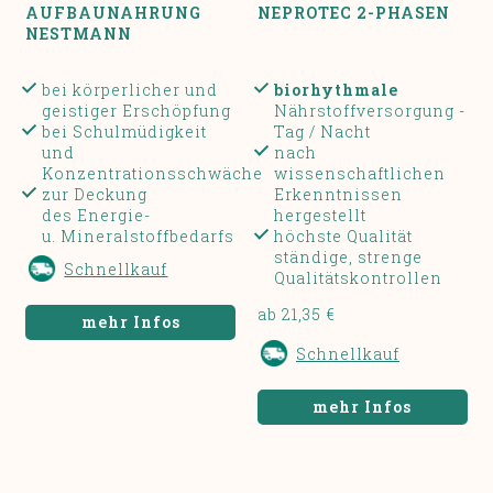
AUFBAUNAHRUNG
NEPROTEC 2-PHASEN
NESTMANN
bei körperlicher und
biorhythmale
geistiger Erschöpfung
Nährstoffversorgung -
bei Schulmüdigkeit
Tag / Nacht
und
nach
Konzentrationsschwäche
wissenschaftlichen
zur Deckung
Erkenntnissen
des Energie-
hergestellt
u. Mineralstoffbedarfs
höchste Qualität
ständige, strenge
Schnellkauf
Qualitätskontrollen
ab 21,35 €
mehr Infos
Schnellkauf
mehr Infos