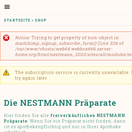
Skip to main content
YOU ARE HERE
STARTSEITE
»
SHOP
Error message
Notice
: Trying to get property of non-object in
mailchimp_signup_subscribe_form()
(line
326
of
/var/www/vhosts/web64.webbox666.server-
home.org/html/nestmann_2020/sites/all/modules/
Warning message
The subscription service is currently unavailable.
try again later.
Die NESTMANN Präparate
Hier finden Sie alle
freiverkäuflichen NESTMANN
Präparate
. Wenn Sie ein Präparat nicht finden, dann
ist es apothekenpflichtig und nur in Ihrer Apotheke