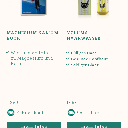
MAGNESIUM KALIUM
VOLUMA
BUCH
HAARWASSER
Wichtigsten Infos
ü
F
lliges Haar
zu Magnesium und
Gesunde Kopfhaut
Kalium
Seidiger Glanz
9,88 €
13,53 €
Schnellkauf
Schnellkauf
mehr Infos
mehr Infos