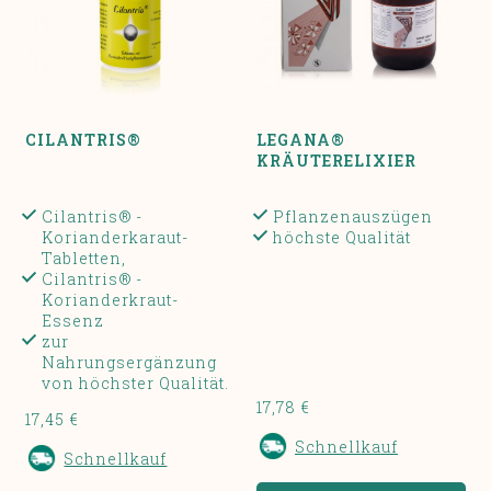
CILANTRIS®
LEGANA®
KRÄUTERELIXIER
Cilantris® -
Pflanzenauszügen
Korianderkaraut-
höchste Qualität
Tabletten,
Cilantris® -
Korianderkraut-
Essenz
zur
Nahrungsergänzung
von höchster Qualität.
17,78 €
17,45 €
Schnellkauf
Schnellkauf