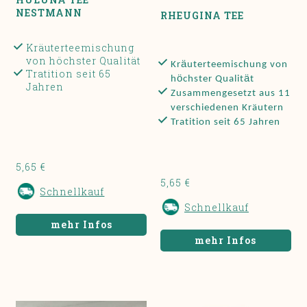
NESTMANN
RHEUGINA TEE
Kräuterteemischung
von höchster Qualität
ä
Kr
uterteemischung von
Tratition seit 65
ö
ä
h
chster Qualit
t
Jahren
Zusammengesetzt aus 11
verschiedenen Kräutern
Tratition seit 65 Jahren
5,65 €
5,65 €
Schnellkauf
Schnellkauf
mehr Infos
mehr Infos