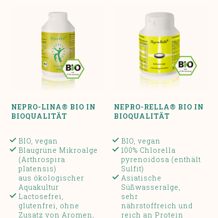
NEPRO-LINA® BIO IN
NEPRO-RELLA® BIO IN
BIOQUALITÄT
BIOQUALITÄT
BIO, vegan
BIO, vegan
Blaugrüne Mikroalge
100% Chlorella
(Arthrospira
pyrenoidosa (enthält
platensis)
Sulfit)
aus ökologischer
Asiatische
Aquakultur
Süßwasseralge,
Lactosefrei,
sehr
glutenfrei, ohne
nährstoffreich und
Zusatz von Aromen,
reich an Protein