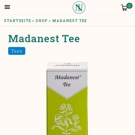
Skip to main content
Anmelden
0
YOU ARE HERE
STARTSEITE
»
SHOP
»
MADANEST TEE
Madanest Tee
Tees