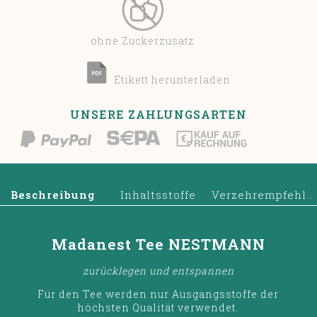
ohne Zuckerzusatz
Etikett herunterladen
UNSERE ZAHLUNGSARTEN
Beschreibung
Inhaltsstoffe
Verzehrempfehlung
Madanest Tee NESTMANN
zurücklegen und entspannen
Für den Tee werden nur Ausgangsstoffe der
höchsten Qualität verwendet.