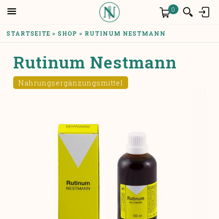
Skip to main content
Anmelden
0
YOU ARE HERE
STARTSEITE
»
SHOP
»
RUTINUM NESTMANN
Rutinum Nestmann
Nahrungsergänzungsmittel