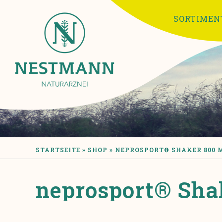
Skip to main content
SORTIMEN
YOU ARE HERE
STARTSEITE
»
SHOP
»
NEPROSPORT® SHAKER 800 
neprosport® Sha