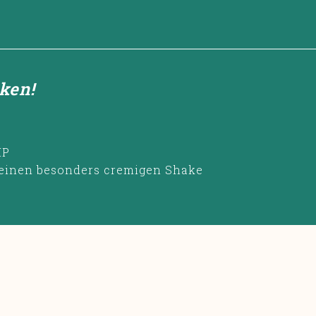
ken!
HP
r einen besonders cremigen Shake