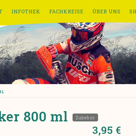
T
INFOTHEK
FACHKREISE
ÜBER UNS
S
ML
ker 800 ml
Zubehör
3,95 €