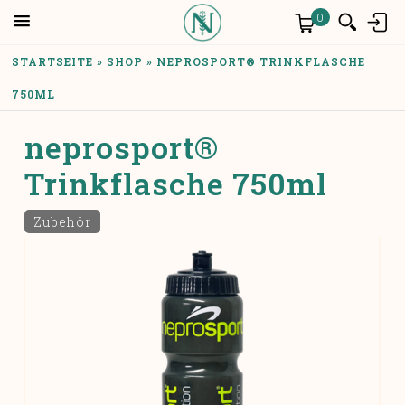
Skip to main content
Anmelden
0
YOU ARE HERE
STARTSEITE
»
SHOP
»
NEPROSPORT® TRINKFLASCHE
750ML
neprosport®
Trinkflasche 750ml
Zubehör